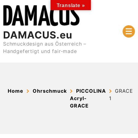
Skip
Translate »
to
content
DAMACUS.eu
Schmuckdesign aus Österreich –
Handgefertigt und fair-made
Home
Ohrschmuck
PICCOLINA
GRACE
Acryl-
1
GRACE