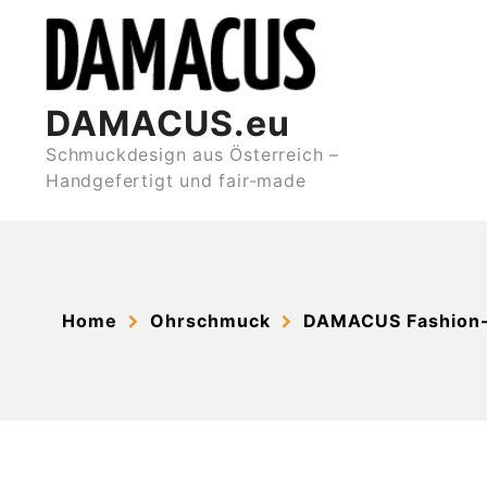
Skip
to
content
DAMACUS.eu
Schmuckdesign aus Österreich –
Handgefertigt und fair-made
Home
Ohrschmuck
DAMACUS Fashion-