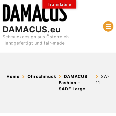
Skip
Translate »
to
content
DAMACUS.eu
Schmuckdesign aus Österreich –
Handgefertigt und fair-made
Home
Ohrschmuck
DAMACUS
SW-
Fashion –
11
SADE Large