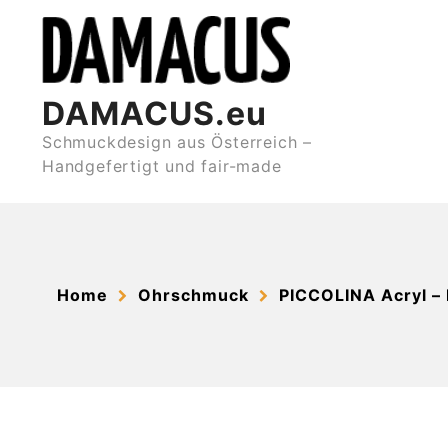
Skip
to
content
DAMACUS.eu
Schmuckdesign aus Österreich –
Handgefertigt und fair-made
Home
Ohrschmuck
PICCOLINA Acryl – 