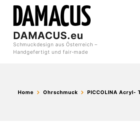
Skip
to
content
DAMACUS.eu
Schmuckdesign aus Österreich –
Handgefertigt und fair-made
Home
Ohrschmuck
PICCOLINA Acryl- T