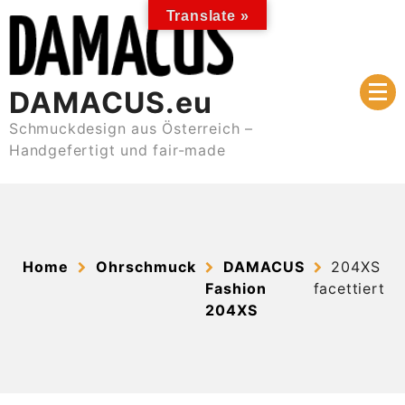
Skip
Translate »
to
content
DAMACUS.eu
Schmuckdesign aus Österreich –
Handgefertigt und fair-made
Home
Ohrschmuck
DAMACUS
204XS
Fashion
facettiert
204XS