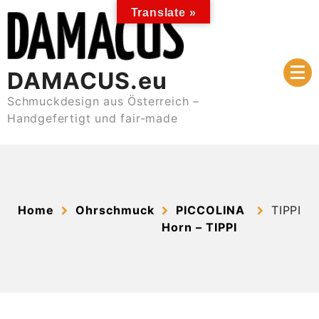
Skip
Translate »
to
content
DAMACUS.eu
Schmuckdesign aus Österreich –
Handgefertigt und fair-made
Home
Ohrschmuck
PICCOLINA
TIPPI
Horn – TIPPI