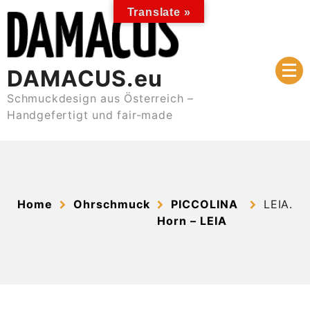
Skip
Translate »
to
content
DAMACUS.eu
Schmuckdesign aus Österreich –
Handgefertigt und fair-made
Home
Ohrschmuck
PICCOLINA
LEIA.
Horn – LEIA