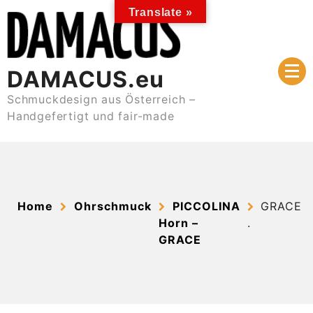
Skip
Translate »
to
content
DAMACUS.eu
Schmuckdesign aus Österreich –
Handgefertigt und fair-made
Home
Ohrschmuck
PICCOLINA
GRACE
Horn –
.
GRACE