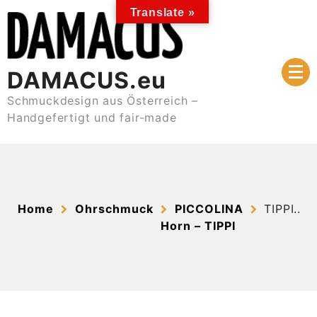
Skip
Translate »
to
content
DAMACUS.eu
Schmuckdesign aus Österreich –
Handgefertigt und fair-made
Home
Ohrschmuck
PICCOLINA
TIPPI..
Horn – TIPPI