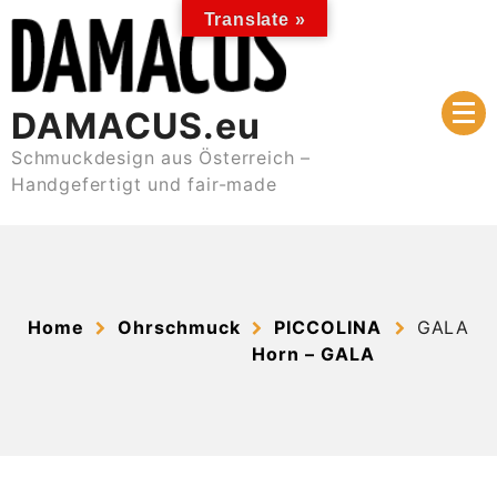
Skip
Translate »
to
content
DAMACUS.eu
Schmuckdesign aus Österreich –
Handgefertigt und fair-made
Home
Ohrschmuck
PICCOLINA
GALA
Horn – GALA