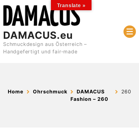
Skip
Translate »
to
content
DAMACUS.eu
Schmuckdesign aus Österreich –
Handgefertigt und fair-made
Home
Ohrschmuck
DAMACUS
260
Fashion – 260