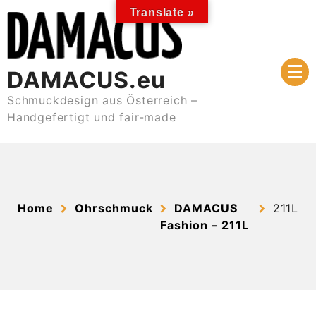
Skip
Translate »
to
content
DAMACUS.eu
Schmuckdesign aus Österreich –
Handgefertigt und fair-made
Home
Ohrschmuck
DAMACUS
211L
Fashion – 211L