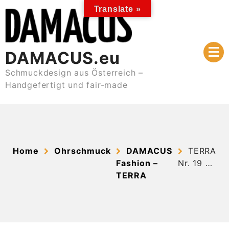
Skip
Translate »
to
content
DAMACUS.eu
Schmuckdesign aus Österreich –
Handgefertigt und fair-made
Home
Ohrschmuck
DAMACUS
TERRA
Fashion –
Nr. 19 …
TERRA