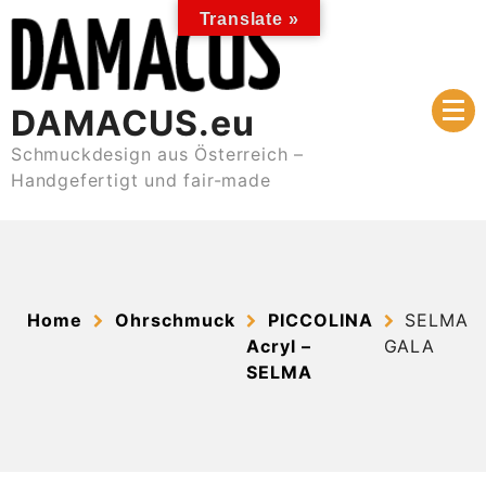
Skip
Translate »
to
content
DAMACUS.eu
Schmuckdesign aus Österreich –
Handgefertigt und fair-made
Home
Ohrschmuck
PICCOLINA
SELMA
Acryl –
GALA
SELMA