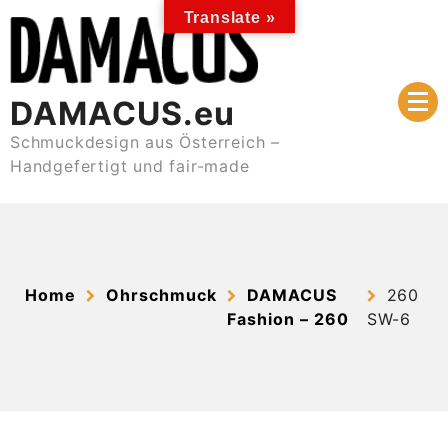
Skip
Translate »
to
content
DAMACUS.eu
Schmuckdesign aus Österreich –
Handgefertigt und fair-made
Home
Ohrschmuck
DAMACUS
260
Fashion – 260
SW-6