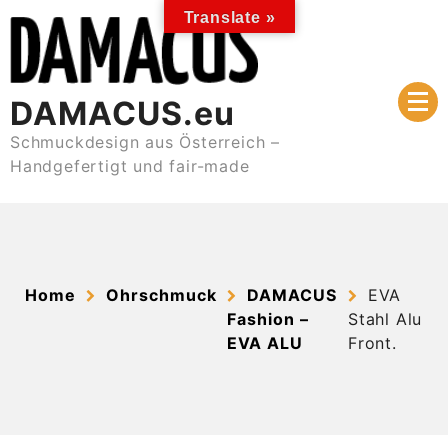
Skip
Translate »
to
content
DAMACUS.eu
Schmuckdesign aus Österreich –
Handgefertigt und fair-made
Home
Ohrschmuck
DAMACUS
EVA
Fashion –
Stahl Alu
EVA ALU
Front.