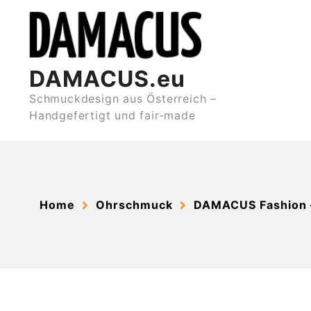
Skip
to
content
DAMACUS.eu
Schmuckdesign aus Österreich –
Handgefertigt und fair-made
Home
Ohrschmuck
DAMACUS Fashion 