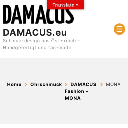
Skip
Translate »
to
content
DAMACUS.eu
Schmuckdesign aus Österreich –
Handgefertigt und fair-made
Home
Ohrschmuck
DAMACUS
MONA
Fashion –
MONA