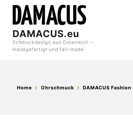
Skip
to
content
DAMACUS.eu
Schmuckdesign aus Österreich –
Handgefertigt und fair-made
Home
Ohrschmuck
DAMACUS Fashion 