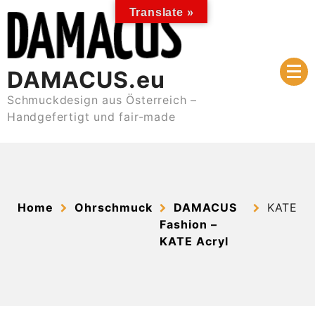
Skip
Translate »
to
content
DAMACUS.eu
Schmuckdesign aus Österreich –
Handgefertigt und fair-made
Home
Ohrschmuck
DAMACUS
KATE
Fashion –
KATE Acryl