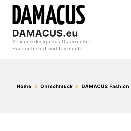
Skip
to
content
DAMACUS.eu
Schmuckdesign aus Österreich –
Handgefertigt und fair-made
Home
Ohrschmuck
DAMACUS Fashion –