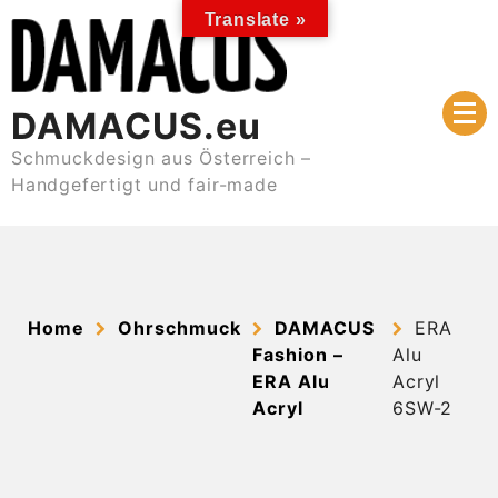
Skip
Translate »
to
content
DAMACUS.eu
Schmuckdesign aus Österreich –
Handgefertigt und fair-made
Home
Ohrschmuck
DAMACUS
ERA
Fashion –
Alu
ERA Alu
Acryl
Acryl
6SW-2