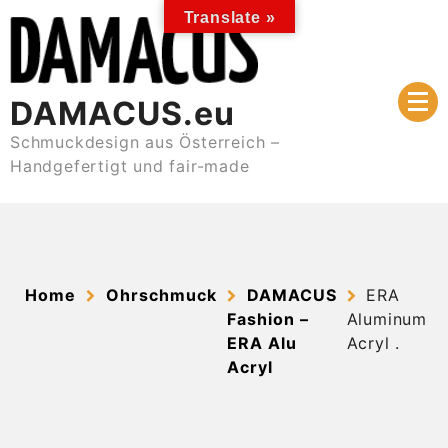
Skip
Translate »
to
content
DAMACUS.eu
Schmuckdesign aus Österreich –
Handgefertigt und fair-made
Home
Ohrschmuck
DAMACUS
ERA
Fashion –
Aluminum
ERA Alu
Acryl .
Acryl