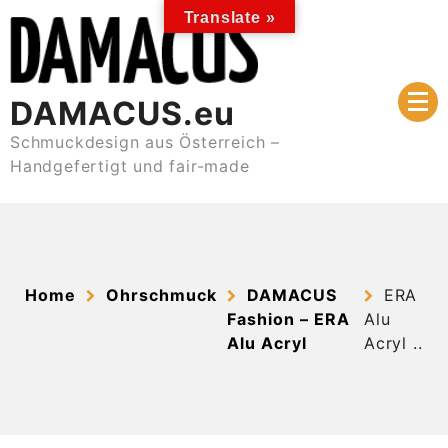
Skip
Translate »
to
content
DAMACUS.eu
Schmuckdesign aus Österreich –
Handgefertigt und fair-made
Home
Ohrschmuck
DAMACUS
ERA
Fashion – ERA
Alu
Alu Acryl
Acryl ..