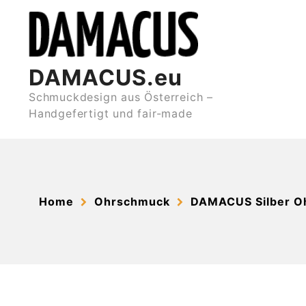
Skip
to
content
DAMACUS.eu
Schmuckdesign aus Österreich –
Handgefertigt und fair-made
Home
Ohrschmuck
DAMACUS Silber O