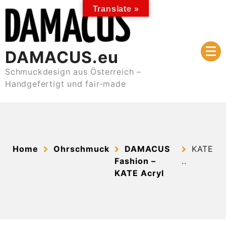
Skip
Translate »
to
content
DAMACUS.eu
Schmuckdesign aus Österreich –
Handgefertigt und fair-made
Home
Ohrschmuck
DAMACUS
KATE
Fashion –
..
KATE Acryl