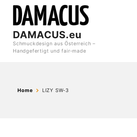
Skip
to
content
DAMACUS.eu
Schmuckdesign aus Österreich –
Handgefertigt und fair-made
Home
LIZY SW-3