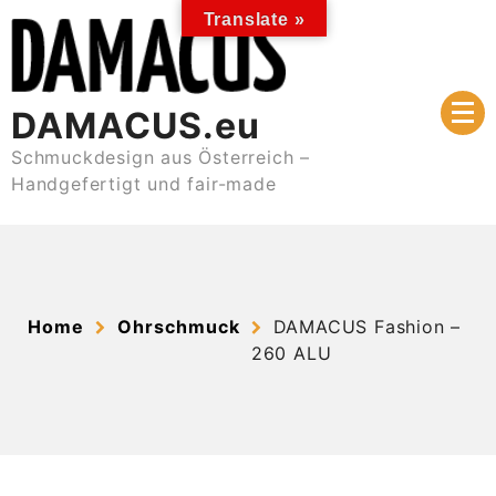
Skip
Translate »
to
content
DAMACUS.eu
Schmuckdesign aus Österreich –
Handgefertigt und fair-made
Home
Ohrschmuck
DAMACUS Fashion –
260 ALU