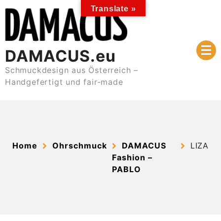
Skip
Translate »
to
content
DAMACUS.eu
Schmuckdesign aus Österreich –
Handgefertigt und fair-made
Home
Ohrschmuck
DAMACUS
LIZA
Fashion –
PABLO