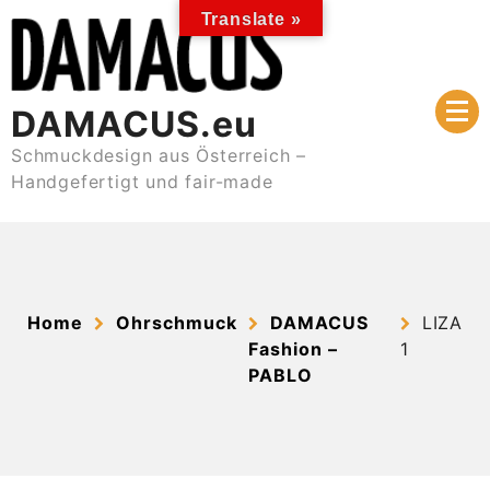
Skip
Translate »
to
content
DAMACUS.eu
Schmuckdesign aus Österreich –
Handgefertigt und fair-made
Home
Ohrschmuck
DAMACUS
LIZA
Fashion –
1
PABLO