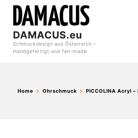
Skip
to
content
DAMACUS.eu
Schmuckdesign aus Österreich –
Handgefertigt und fair-made
Home
Ohrschmuck
PICCOLINA Acryl –