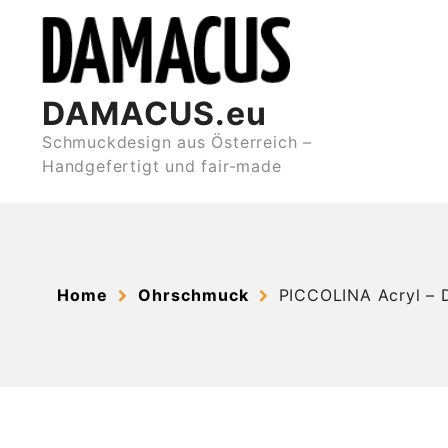
Skip
to
content
DAMACUS.eu
Schmuckdesign aus Österreich –
Handgefertigt und fair-made
Home
Ohrschmuck
PICCOLINA Acryl – 