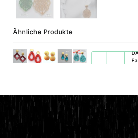
Ähnliche Produkte
D
Fa