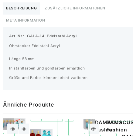
BESCHREIBUNG
ZUSÄTZLICHE INFORMATIONEN
META INFORMATION
Art. Nr.: GALA-14 Edelstahl Acryl
Ohrstecker Edelstahl Acryl
Länge 58 mm
ln stahlfarben und goldfarben erhältlich
Größe und Farbe können leicht variieren
Ähnliche Produkte
204XS
–
DAMACUS
DAMACUS
261
Quickview
Quickview
GRACE
Fashion
Fashion