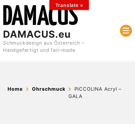
Skip
Translate »
to
content
DAMACUS.eu
Schmuckdesign aus Österreich –
Handgefertigt und fair-made
Home
Ohrschmuck
PICCOLINA Acryl –
GALA