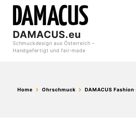
Skip
to
content
DAMACUS.eu
Schmuckdesign aus Österreich –
Handgefertigt und fair-made
Home
Ohrschmuck
DAMACUS Fashion 