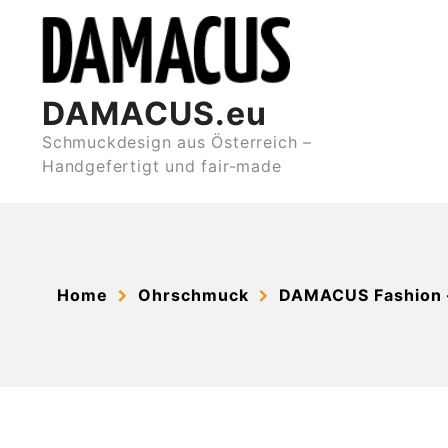
Skip
to
content
DAMACUS.eu
Schmuckdesign aus Österreich –
Handgefertigt und fair-made
Home
Ohrschmuck
DAMACUS Fashion 