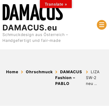
Skip
Translate »
to
content
DAMACUS.eu
Schmuckdesign aus Österreich –
Handgefertigt und fair-made
Home
Ohrschmuck
DAMACUS
LIZA
Fashion –
SW-2
PABLO
neu ..