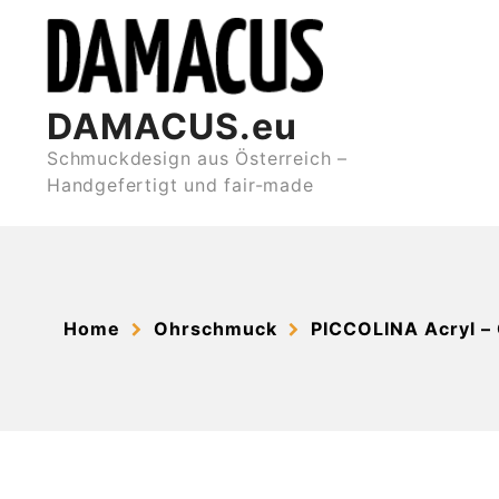
Skip
to
content
DAMACUS.eu
Schmuckdesign aus Österreich –
Handgefertigt und fair-made
Home
Ohrschmuck
PICCOLINA Acryl –