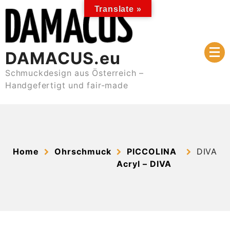
Skip
Translate »
to
content
DAMACUS.eu
Schmuckdesign aus Österreich –
Handgefertigt und fair-made
Home
Ohrschmuck
PICCOLINA
DIVA
Acryl – DIVA