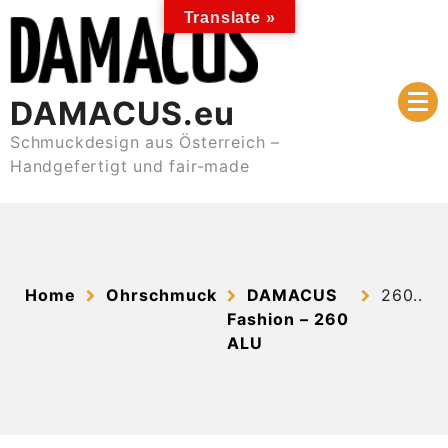
Skip
Translate »
to
content
DAMACUS.eu
Schmuckdesign aus Österreich –
Handgefertigt und fair-made
Home
Ohrschmuck
DAMACUS
260..
Fashion – 260
ALU