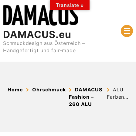
Skip
Translate »
to
content
DAMACUS.eu
Schmuckdesign aus Österreich –
Handgefertigt und fair-made
Home
Ohrschmuck
DAMACUS
ALU
Fashion –
Farben…
260 ALU